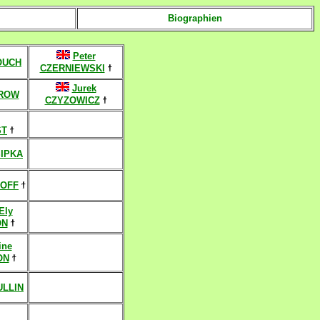
Biographien
Peter
OUCH
CZERNIEWSKI
ϯ
Jurek
CROW
CZYZOWICZ
ϯ
ST
ϯ
SIPKA
KOFF
ϯ
Ely
ON
ϯ
ine
ON
ϯ
ULLIN