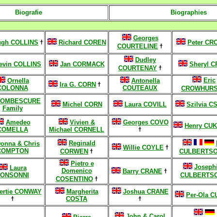
Biographies
Biografie
Georges
ugh COLLINS
ϯ
Richard COREN
Peter CR
COURTELINE
ϯ
Dudley
evin COLLINS
Jan CORMACK
Sheryl 
COURTENAY
ϯ
Eric
Ornella
Antonella
Ira G. CORN
ϯ
COLONNA
COUTEAUX
CROWHUR
OMBESCURE
Michel CORN
Laura COVILL
Szilvia C
Family
Amedeo
Vivien &
Georges COVO
Henry CU
COMELLA
Michael CORNELL
ϯ
Reginald
onna & Chris
Willie COYLE
ϯ
CO
MPTON
CORWEN
ϯ
CULBERTS
Pietro e
Joseph
Laura
Domenico
Barry CRANE
ϯ
ONSONNI
CULBERTS
COSENTINO
ϯ
ertie CO
NWAY
Margherita
Joshua CRANE
Per-Ola C
ϯ
COSTA
ϯ
John & Carol