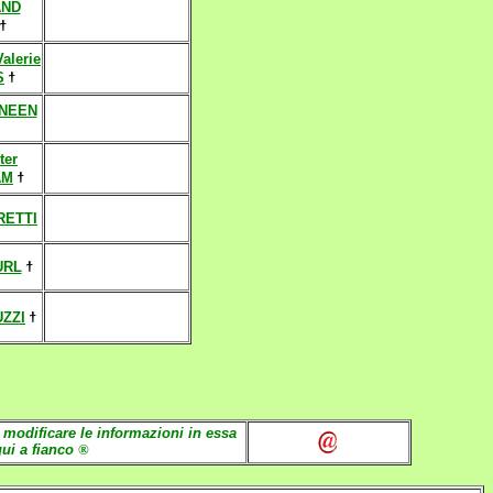
AND
ϯ
alerie
S
ϯ
NEEN
ter
AM
ϯ
RETTI
URL
ϯ
UZZI
ϯ
 modificare le informazioni in essa
qui a fianco
®