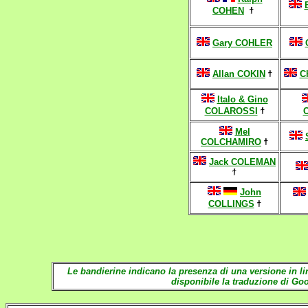
COHEN
ϯ
Gary
COHLER
Allan COKIN
ϯ
C
Italo & Gino
COLAROSSI
ϯ
Mel
COLCHAMIRO
ϯ
Jack COLEMAN
ϯ
John
C
OLLINGS
ϯ
Le bandierine indicano la presenza di una
versione in l
disponibile la traduzione di Go