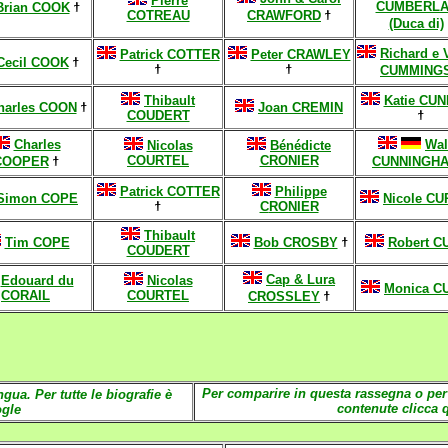
Pierre
CUMBERL
Brian COOK
ϯ
COTREAU
CRAWFORD
ϯ
(Duca di)
Richard e V
Patrick COTTER
Peter CRAWLEY
Cecil COOK
ϯ
ϯ
ϯ
CUMMING
Thibault
Katie CU
N
harles COON
ϯ
Joan CREMIN
COUDERT
ϯ
Charles
Wal
Nicolas
Bénédicte
COURTEL
CRONIER
COOPER
ϯ
CU
NNINGH
Patrick COTTER
Philippe
Simon COPE
Nicole CU
ϯ
C
RONIER
Thibault
Tim COPE
Bob CROSBY
ϯ
Robert C
COUDERT
Cap & Lura
Edouard du
Nicolas
Monica C
CORAIL
COURTEL
CROSSLEY
ϯ
Per comparire in questa rassegna o per
ingua.
Per tutte le biografie è
contenute clicca 
ogle