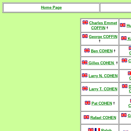
Home Page
Charles Emmet
H
COFFIN
ϯ
George COFFIN
K
ϯ
Ben
COHEN
ϯ
C
Gilles
COHEN
ϯ
Larry N. COHEN
D
Larry T. COHEN
Pat COHEN
ϯ
C
G
Rafael COHEN
Ralph