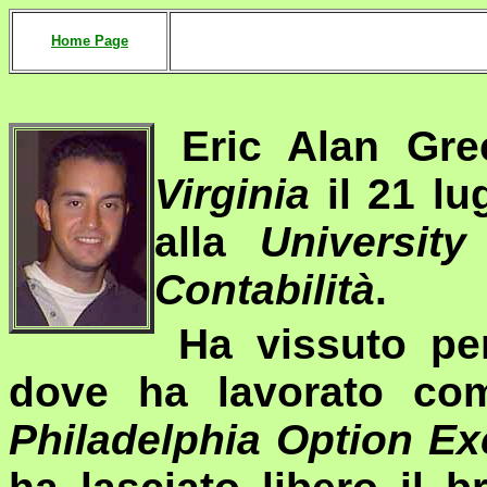
Home Page
E
ric Alan Gr
Virginia
il 21 lu
alla
University
Contabilità
.
Ha vissuto pe
dove ha lavorato c
Philadelphia Option E