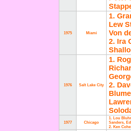
Stapp
1. Gra
Lew St
Von d
1975
Miami
2. Ira
Shallo
1. Rog
Richa
Georg
2. Dav
1976
Salt Lake City
Blumen
Lawre
Solod
1. Lou Bluh
1977
Chicago
Sanders, Ed
2. Ken Cohe