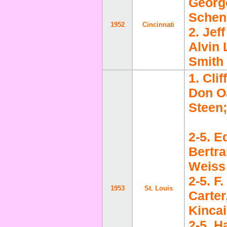
Georg
Schen
1952
Cincinnati
2. Jef
Alvin 
Smith
1. Cli
Don O
Steen
2-5. E
Bertra
Weiss
2-5. F
1953
St. Louis
Carter
Kinca
2-5. H