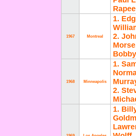
Rapee
1. Ed
Willia
2. Joh
1967
Montreal
Morse
Bobby
1. Sam
Norman
Murra
1968
Minneapolis
2. Ste
Micha
1. Bil
Goldm
Lawre
Wolff
1969
Los Angeles