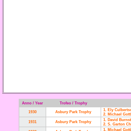
Anno /
Year
Trofeo /
Trophy
1. Ely Culbert
1930
Asbury Park Trophy
2. Michael Gott
1. David Burnst
1931
Asbury Park Trophy
2. S. Garton Ch
1. Michael Got