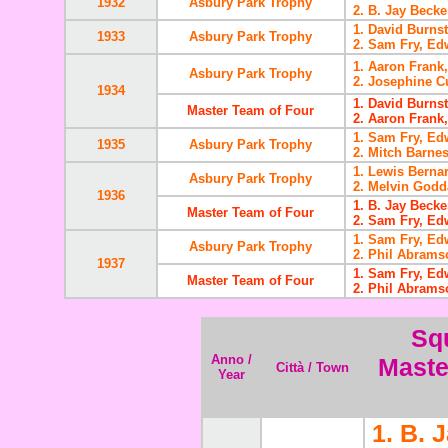
1932
Asbury Park Trophy
2. B. Jay Becke
1. David Burns
1933
Asbury Park Trophy
2. Sam Fry, Ed
1. Aaron Frank,
Asbury Park Trophy
2. Josephine C
1934
1. David Burns
Master Team of Four
2. Aaron Frank,
1. Sam Fry, Ed
1935
Asbury Park Trophy
2. Mitch Barne
1. Lewis Bernar
Asbury Park Trophy
2. Melvin Godd
1936
1. B. Jay Beck
Master Team of Four
2. Sam Fry, Ed
1. Sam Fry, Ed
Asbury Park Trophy
2. Phil Abrams
1937
1. Sam Fry, Ed
Master Team of Four
2. Phil Abrams
Squ
Anno /
Maste
Città / Town
Year
1. B. 