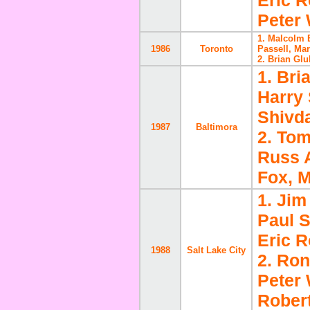
Eric R
Peter
1. Malcolm
1986
Toronto
Passell, Ma
2. Brian Gl
1. Bri
Harry
Shivd
1987
Baltimora
2. Tom
Russ 
Fox, 
1. Jim
Paul 
Eric R
1988
Salt Lake City
2. Ron
Peter 
Rober