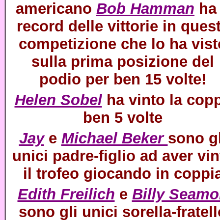
americano
Bob Hamman
ha 
record delle vittorie in ques
competizione che lo ha vist
sulla prima posizione del
podio per ben 15 volte!
Helen Sobel
ha vinto la cop
ben 5 volte
Jay
e
Michael Beker
sono gl
unici padre-figlio ad aver vin
il trofeo giocando in coppi
Edith Freilich
e
Billy Seam
sono gli unici sorella-fratel