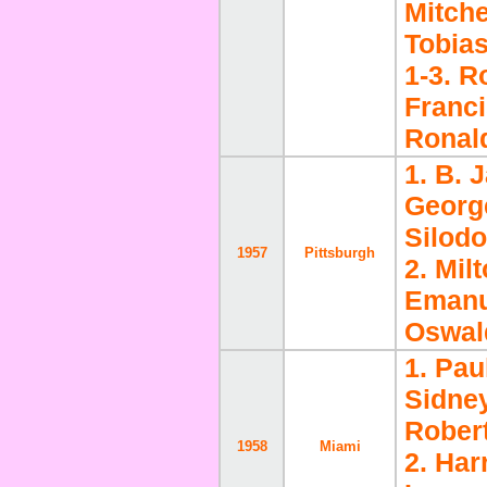
Mitche
Tobia
1-3. R
Franci
Ronal
1. B. 
George
Silodo
1957
Pittsburgh
2. Mil
Emanu
Oswald
1. Pau
Sidne
Rober
1958
Miami
2. Har