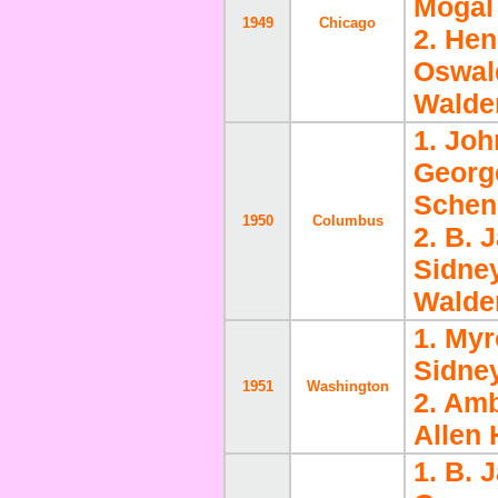
Moga
1949
Chicago
2. Hen
Oswal
Walde
1. Joh
Georg
Schen
1950
Columbus
2. B. 
Sidney
Walde
1. Myr
Sidney
1951
Washington
2. Amb
Allen
1. B. 