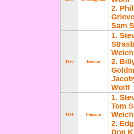
2. Phi
Grieve
Sam S
1. Ste
Strasb
Weich
2. Bil
1970
Boston
Goldm
Jacob
Wolff
1. Ste
Tom Sm
Weich
1971
Chicago
2. Ed
Don K