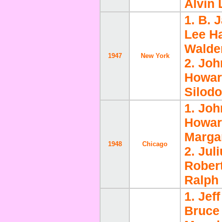
Alvin 
1. B. 
Lee Ha
Walde
1947
New York
2. Jo
Howar
Silod
1. Jo
Howar
Marga
1948
Chicago
2. Jul
Robert
Ralph
1. Jef
Bruce 