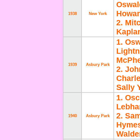
Oswal
Howar
1938
New York
2. Mit
Kaplan
1. Os
Lightn
McPhe
1939
Asbury Park
2. Joh
Charl
Sally
1. Os
Lebhar
2. Sa
1940
Asbury Park
Hymes
Walde