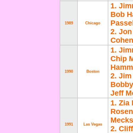
1. Ji
Bob H
Passel
1989
Chicago
2. Jon
Cohen
1. Ji
Chip M
Hamma
1990
Boston
2. Jim
Bobby
Jeff M
1. Zi
Rosen
Meckst
1991
Las Vegas
2. Cli