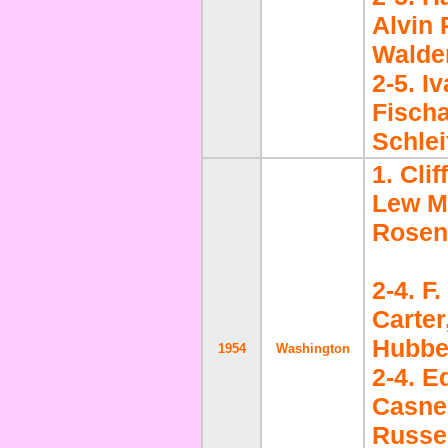
Alvin 
Walde
2-5. I
Fisch
Schlei
1. Cli
Lew M
Rosen
2-4. F
Carter
Hubbe
1954
Washington
2-4. 
Casner
Russe