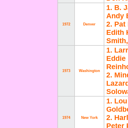
1. B. 
Andy 
2. Pat
1972
Denver
Edith 
Smith,
1. Lar
Eddie 
Reinh
1973
Washington
2. Mi
Lazard
Solow
1. Lou
Goldb
2. Har
1974
New York
Peter 