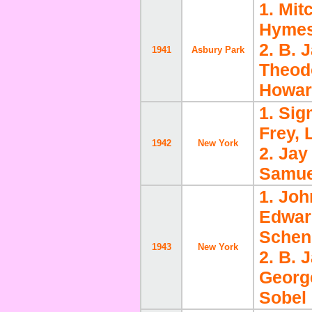
1. Mit
Hymes
2. B. 
1941
Asbury Park
Theodo
Howar
1. Si
Frey,
1942
New York
2. Jay
Samue
1. Joh
Edwar
Schen
1943
New York
2. B. 
George
Sobel