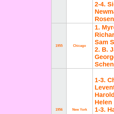
2-4. S
Newma
Rosen
1. Myr
Richa
Sam S
1955
Chicago
2. B. 
Georg
Schen
1-3. C
Levent
Harol
Helen
1-3. H
1956
New York