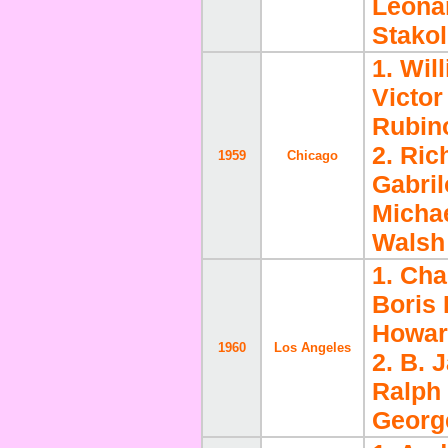
Leona
Stako
1. Wil
Victor
Rubin
2. Ri
1959
Chicago
Gabril
Michae
Walsh
1. Cha
Boris 
Howar
1960
Los Angeles
2. B. 
Ralph
Georg