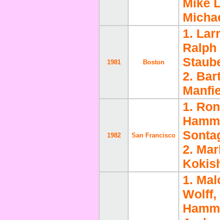
Mike 
Micha
1. Lar
Ralph 
Staube
1981
Boston
2. Bar
Manfie
1. Ron
Hamma
Sonta
1982
San Francisco
2. Mar
Kokish
1. Ma
Wolff
Hamma