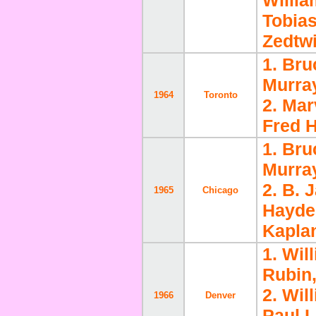
Willi
Tobia
Zedtwi
1. Bru
Murra
1964
Toronto
2. Mar
Fred H
1. Bru
Murra
2. B. 
1965
Chicago
Hayde
Kapla
1. Wil
Rubin,
2. Wil
1966
Denver
Paul L