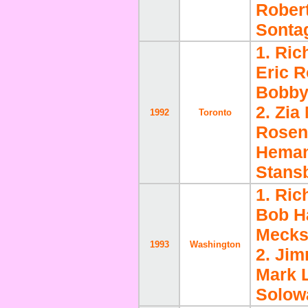
Robert
Sontag
1. Ric
Eric R
Bobby
2. Zi
1992
Toronto
Rosen
Hemant
Stans
1. Ric
Bob H
Meckst
1993
Washington
2. Ji
Mark L
Solow