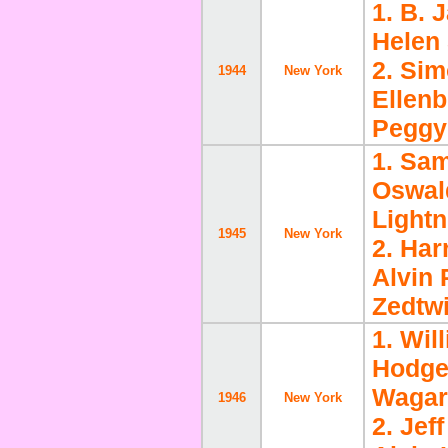
1. B. 
Helen
2. Si
1944
New York
Ellenb
Peggy
1. Sa
Oswal
Light
1945
New York
2. Har
Alvin
Zedtwi
1. Wil
Hodge
Wagar
1946
New York
2. Jef