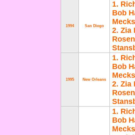
1. Ric
Bob H
Meckst
1994
San Diego
2. Zi
Rosenb
Stans
1. Ric
Bob H
Meckst
1995
New Orleans
2. Zi
Rosenb
Stans
1. Ric
Bob H
Meckst