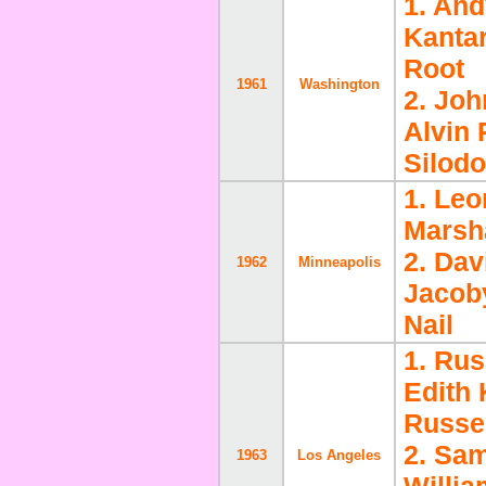
1. And
Kantar
Root
1961
Washington
2. Jo
Alvin 
Silodo
1. Leo
Marsha
2. Dav
1962
Minneapolis
Jacob
Nail
1. Rus
Edith 
Russe
2. Sam
1963
Los Angeles