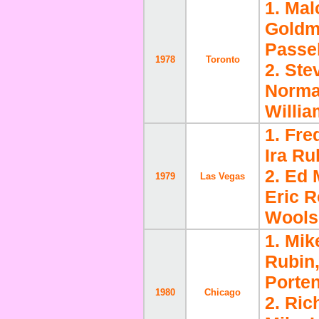
1. Ma
Goldm
Passel
1978
Toronto
2. Ste
Norman
Willia
1. Fr
Ira Ru
2. Ed 
1979
Las Vegas
Eric R
Wools
1. Mik
Rubin,
Porten
1980
Chicago
2. Ric