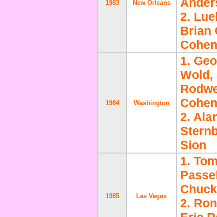
Ander
1983
New Orleans
2. Lue
Brian 
Cohen,
1. Ge
Wold, 
Rodwel
Cohe
1984
Washington
2. Ala
Sternb
Sion
1. Tom
Passel
Chuck
1985
Las Vegas
2. Ron