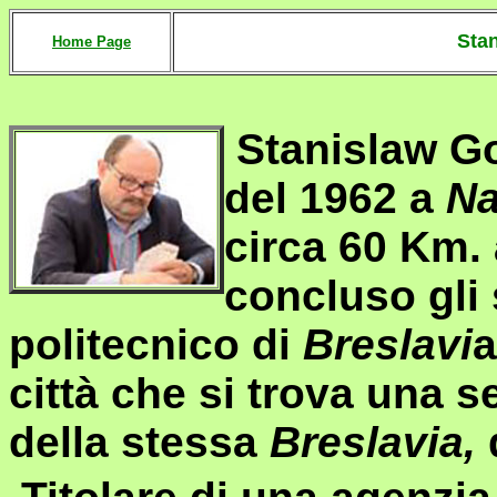
Sta
Home Page
Stanislaw Go
del 1962 a
Na
circa 60 Km. 
concluso gli s
politecnico di
Breslavi
a
città che si trova una s
della stessa
Breslavia,