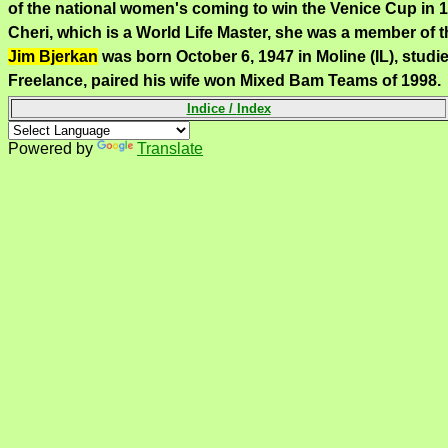
of the
national women's
coming
to win the
Venice
Cup
in 
Cheri
, which is a
World
Life
Master
,
she was a member
of 
Jim Bjerkan
was born October 6, 1947 in Moline (IL), stud
Freelance, p
aired his wife won Mixed Bam Teams of 1998.
Indice /
Index
Powered by
Translate