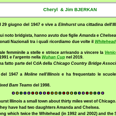
Cheryl & Jim BJERKAN
l 29 giugno del 1947 e vive a
Elmhurst
una cittadina dell'
Il
lui noto bridgista, hanno avuto due figlie
Amanda
e
Chelsea
nati Nazionali tra i quali ricordiamo due volte il
Whitehead
ale femminile a stelle e strisce arrivando a vincere la
Veni
1991 e l'argento nella
Wuhan Cup
nel 2019.
 ha fatto parte del CdA della
Chicago Country Bridge Associ
e del 1947 a
Moline
nell'
Illinois
e ha frequentato le scuole s
ixed Bam Teams
del 1998.
urst
Illinois
a small town
about thirty
miles west of
Chicago
 they have had
two
daughters
Amanda
and Chelsea.
ng which
twice
the Whitehead
(in 1992 and
2002) and the 