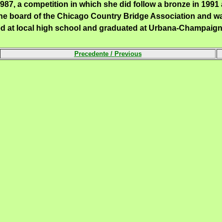
1987
, a competition
in which
she did
follow a
bronze
in 1991
the board
of the Chicago
Country
Bridge Association
and w
ied at local high school and graduated at Urbana-Champaign 
Precedente /
Previous