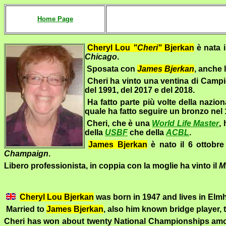
Home Page
Cheryl Lou
"Cheri"
Bjerkan
è nata i
Chicago
.
Sposata con
James Bjerkan
, anche 
Cheri
ha vinto una ventina di Campio
del 1991, del 2017 e del 2018.
Ha fatto parte più volte della nazion
quale ha fatto seguire un bronzo nel 
Cheri
, che è una
World Life Master
,
della
USBF
che della
ACBL
.
James Bjerkan
è nato il 6 ottobr
Champaign
.
Libero professionista, in coppia con la moglie ha vinto il
M
Cheryl
Lou
Bjerkan
was born
in 1947
and lives in
Elmh
Married to
James
Bjerkan
, also him known bridge player,
Cheri
has won
about twenty
National Championships
amo