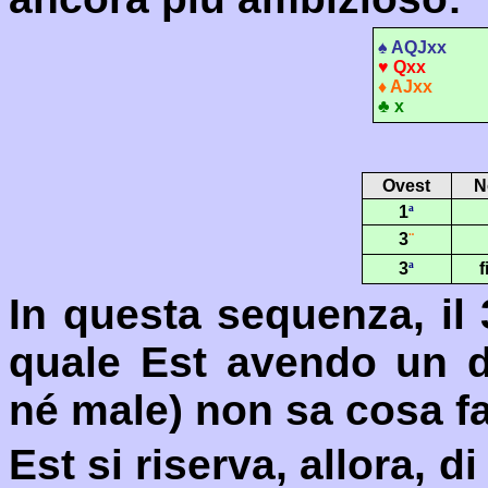
♠
AQJxx
♥
Qxx
♦
A
Jxx
♣
x
Ovest
N
1
ª
3
¨
3
ª
f
In questa sequenza, il 
quale Est avendo un d
né male) non sa cosa fa
Est si riserva, allora, 