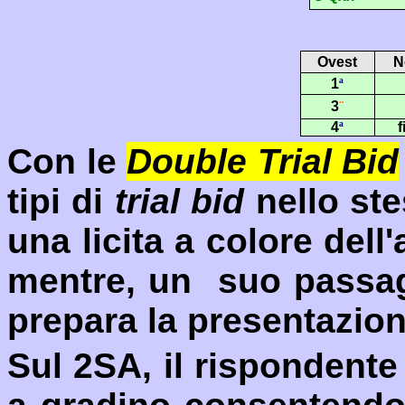
Ovest
N
1
ª
3
¨
4
ª
f
Con le
Double Trial Bid
tipi di
trial bid
nello st
una licita a colore dell
mentre, un suo passa
prepara la presentazio
Sul 2SA, il rispondent