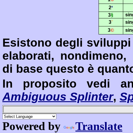
2
ª
§
sin
3
3
¨
sin
3
©
sin
Esistono degli sviluppi
elaborati, nondimeno, 
di base questo è quant
In proposito vedi an
Ambiguous Splinter
,
Sp
Powered by
Translate