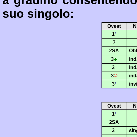
a gradino consentendo a
suo singolo:
Ovest
N
1
ª
?
2SA
Obb
3
♣
ind
3
¨
ind
3
©
ind
3
ª
inv
Ovest
N
1
ª
2SA
3
¨
sin