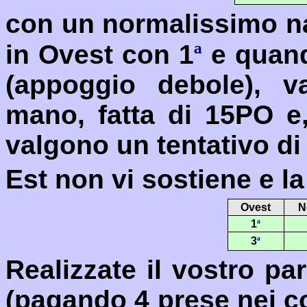
con un normalissimo nat
in Ovest con 1
ª
e quando
(appoggio debole), v
mano, fatta di 15PO e,
valgono un tentativo d
Est non vi sostiene e la 
Ovest
N
1
ª
3
ª
Realizzate il vostro pa
(pagando 4 prese nei co