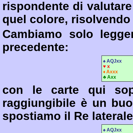
rispondente di valutar
quel colore, risolvendo 
Cambiamo solo legger
precedente:
♠
AQJxx
♥
x
♦
A
xxx
♣
A
xx
con le carte qui so
raggiungibile è un buo
spostiamo il Re laterale
♠
AQJxx