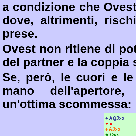
a condizione che Ovest 
dove, altrimenti, risc
prese.
Ovest non ritiene di po
del partner e la coppia
Se, però, le cuori e le 
mano dell'apertore,
un'ottima scommessa:
♠
AQJxx
♥
x
♦
A
Jxx
♣
Qxx