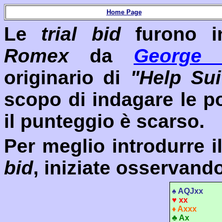
Home Page
Le
trial bid
furono i
Romex
da
George 
originario di
"Help Su
scopo di indagare le p
il punteggio è scarso.
Per meglio introdurre i
bid
, iniziate osservando
♠
AQJxx
♥
xx
♦
A
xxx
♣
A
x