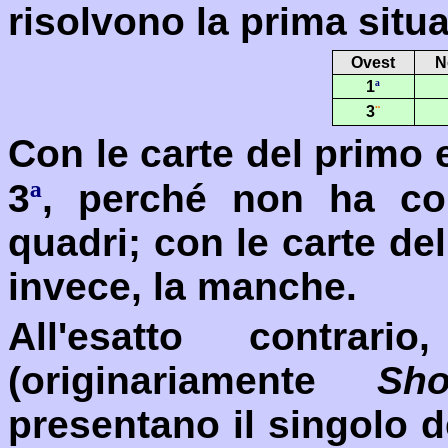
risolvono la prima situ
Ovest
N
1
ª
3
¨
Con le carte del primo
3
ª
, perché non ha co
quadri; con le carte d
invece, la manche.
All'esatto contrar
(originariamente
Sho
presentano il singolo d