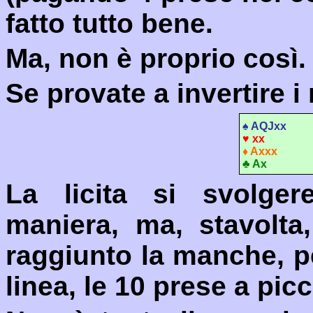
fatto tutto bene.
Ma, non è proprio così.
Se provate a invertire i
♠
AQJxx
♥
xx
♦
A
xxx
♣
A
x
La licita si svolger
maniera, ma, stavolta
raggiunto la manche, p
linea, le 10 prese a pic