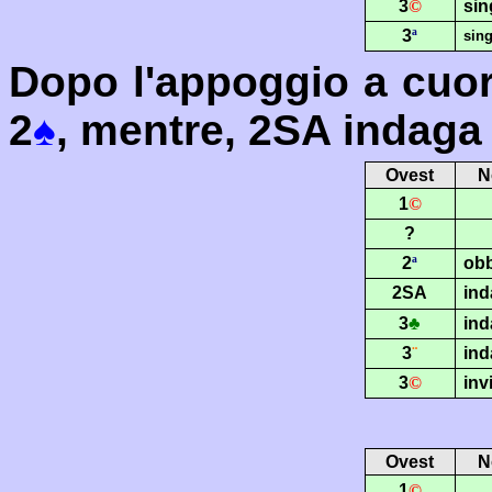
3
©
sin
3
ª
sing
Dopo l'appoggio a cuori
2
♠
, mentre, 2SA indaga 
Ovest
N
1
©
?
2
ª
obb
2SA
ind
3
♣
ind
3
¨
ind
3
©
inv
Ovest
N
1
©