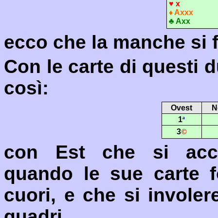
♥
x
♦
A
xxx
♣
A
xx
ecco che la manche si 
Con le carte di questi 
così:
Ovest
N
1
ª
3
©
con Est che si acco
quando le sue carte f
cuori, e che si invole
quadri.