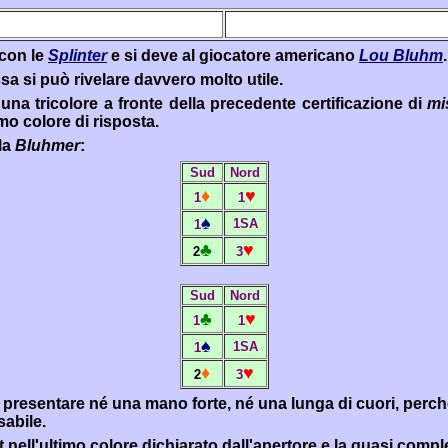
 con le
Splinter
e si deve al giocatore americano
Lou Bluhm
.
sa si può rivelare davvero molto utile.
na tricolore a fronte della precedente certificazione di
mis
mo colore di risposta.
lla
Bluhmer
:
Sud
Nord
♦
♥
1
1
♠
1SA
1
♣
♥
2
3
Sud
Nord
♣
♥
1
1
♠
1SA
1
♦
♥
2
3
r presentare né una mano forte, né una lunga di cuori, perc
abile.
it
nell'ultimo colore dichiarato dall'apertore e la quasi compl