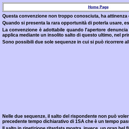
Home Page
Q
uesta convenzione
non troppo conosciuta, ha attinenza
Quando si presenta la rara opportunità di poterla usare, es
La convenzione è adottabile quando l'apertore denuncia u
applica mediante un insolito salto di questo ultimo, nel pri
Sono possibili due sole sequenze in cui si può ricorrere a
Nelle due sequenze, il salto del rispondente non può vole
precedente tempo dichiarativo di 1SA che è un tempo pass
Il salto in ripetizione ritardata mostra, invece, un gran bel
f