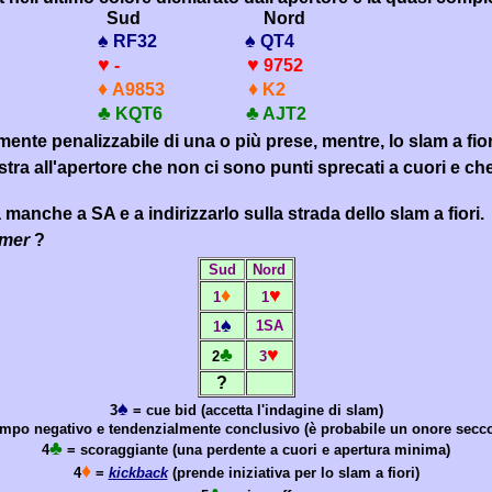
Sud
Nord
♠
♠
RF32
QT4
♥
♥
-
9752
♦
♦
A9853
K2
♣
♣
KQ
T6
AJT2
te penalizzabile di una o più prese, mentre, lo slam a fiori 
ra all'apertore che non ci sono punti sprecati a cuori e che,
a manche a SA e a indirizzarlo sulla strada dello slam a fiori.
hmer
?
Sud
Nord
♦
♥
1
1
♠
1SA
1
♣
♥
2
3
?
♠
3
=
cue bid
(accetta l'indagine di slam)
mpo negativo e tendenzialmente conclusivo (è probabile un onore secco
♣
4
= scoraggiante (una perdente a cuori e apertura minima)
♦
4
=
kickback
(prende iniziativa per lo slam a fiori)