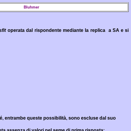
Bluhmer
fit
operata dal rispondente mediante la replica a SA e si
hé, entrambe queste possibilità, sono escluse dal suo
eta assenza di valori nel seme di prima risposta: