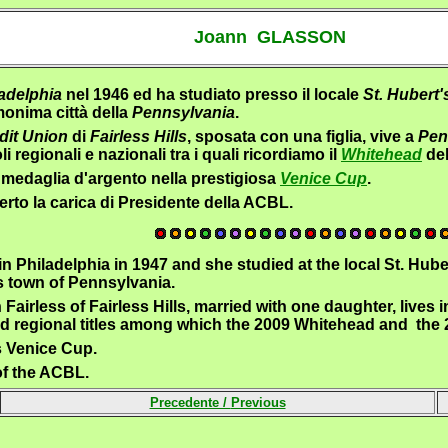
Joann GLASSON
adelphia
nel 1946 ed ha studiato presso il locale
St. Hubert'
monima città della
Pennsylvania
.
edit Union
di
Fairless Hills
, sposata con una figlia, vive a
Pen
 regionali e nazionali tra i quali ricordiamo il
Whitehead
del
 medaglia d'argento nella prestigiosa
Venice Cup
.
perto la carica di Presidente della ACBL.
Philadelphia in 1947 and she studied at the local St. Hubert
 town of Pennsylvania.
 Fairless of Fairless Hills, married with one daughter, liv
d regional titles among which the 2009 Whitehead and the 
us Venice Cup.
of the ACBL.
Precedente /
Previous