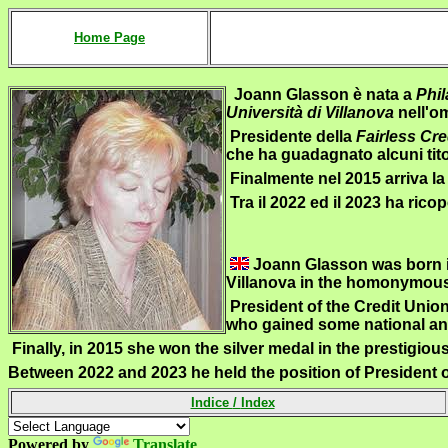
Home Page
Joann Glasson
è nata a
Phil
Università di Villanova
nell'o
Presidente della
Fairless Cr
che ha guadagnato alcuni titoli
Finalmente nel 2015 arriva la
Tra il 2022 ed il 2023 ha rico
Joann Glasson was born in 
Villanova in the homonymous
President of the Credit Union
who gained some national an
Finally, in 2015 she won the silver medal in the prestigio
Between 2022 and 2023 he held the position of President 
Indice
/
Index
Powered by
Translate