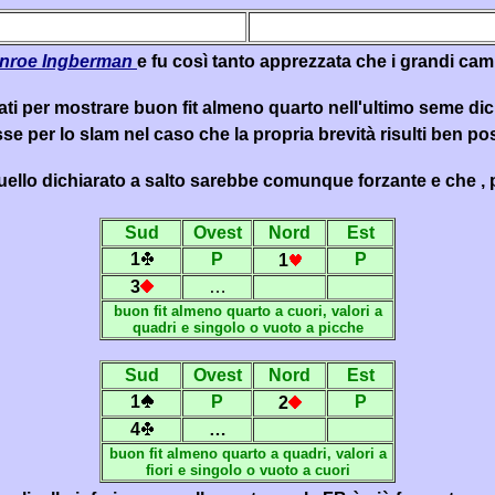
nroe Ingberman
e fu così tanto apprezzata che i grandi ca
rvati per mostrare buon
fit
almeno quarto nell'ultimo seme dich
esse per lo slam nel caso che la propria brevità risulti ben p
e a quello dichiarato a salto sarebbe comunque forzante e che
Sud
Ovest
Nord
Est
1
P
P
1
3
…
buon
fit
almeno quarto a cuori, valori a
quadri e singolo o vuoto a picche
Sud
Ovest
Nord
Est
1
P
P
2
4
…
buon
fit
almeno quarto a quadri, valori a
fiori e singolo o vuoto a cuori