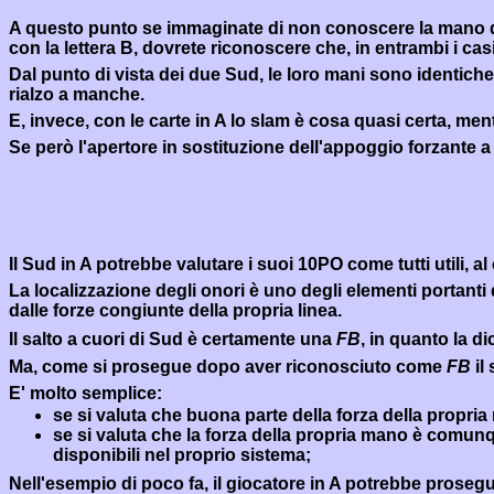
A questo punto se immaginate di non conoscere la mano di 
con la lettera B, dovrete riconoscere che, in entrambi i ca
Dal punto di vista dei due Sud, le loro mani sono identich
rialzo a manche.
E, invece, con le carte in A lo slam è cosa quasi certa, ment
Se però l'apertore in sostituzione dell'appoggio forzante a
Il Sud in A potrebbe valutare i suoi 10PO come tutti utili, a
La localizzazione degli onori è uno degli elementi portanti 
dalle forze congiunte della propria linea.
Il salto a cuori di Sud è certamente una
FB
, in quanto la d
Ma, come si prosegue dopo aver riconosciuto come
FB
il
E' molto semplice:
se si valuta che buona parte della forza della propr
se si valuta che la forza della propria mano è comun
disponibili nel proprio sistema;
Nell'esempio di poco fa, il giocatore in A potrebbe prosegu