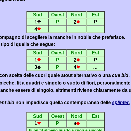
Sud
Ovest
Nord
Est
1
P
P
2
4
ompagno di scegliere la manche in nobile che preferisce.
tipo di quella che segue:
Sud
Ovest
Nord
Est
1
P
P
2
3
P
4
…
 con scelta delle cuori quale atout alternativo o una
cue bid
.
picche,
fit
a quadri e singolo o vuoto di fiori, personalment
anche essere di singolo, altrimenti riviene chiaramente da un
ent bid
non impedisce quella contemporanea delle
splinter
,
Sud
Ovest
Nord
Est
1
P
4
buon
fit
almeno quarto a cuori e singolo