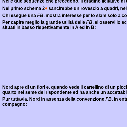
Nelle due sequenze che precedono, il gradino licitativo di un
♦
Nel primo schema 2
sancirebbe un rovescio a quadri, n
Chi esegue una
FB
, mostra interesse per lo slam solo a co
Per capire meglio la grande utilità delle
FB
, si osservi lo 
situati in basso rispettivamente in A ed in B:
Nord apre di un fiori e, quando vede il cartellino di un pi
quarto nel seme del rispondente ed ha anche un accettabil
Pur tuttavia, Nord in assenza della convenzione
FB
, in en
compagno: