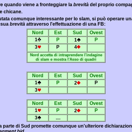
re quando viene a fronteggiare la
brevità
del proprio compa
e chicane.
alutata comunque interessante per lo slam, si può operare u
a sua
brevità
attraverso l'effettuazione di una FB:
Nord
Est
Sud
Ovest
1
P
P
1
3
P
4
Nord accetta di intraprendere l'indagine
di slam e mostra l'Asso di quadri
Nord
Est
Sud
Ovest
1
P
P
2
3
Nord
Est
Sud
Ovest
1
P
P
2
3
....
da parte di Sud promette comunque un'ulteriore dichiarazione,
ragment bid
.