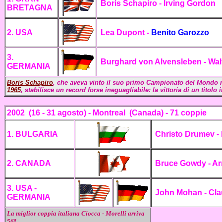
Boris Schapiro - Irving Gordon
BRETAGNA
2. USA
Lea Dupont -
Benito Garozzo
3.
Burghard von Alvensleben - Wal
GERMANIA
Boris Schapiro
, che aveva vinto il suo primo Campionato del Mondo n
1965
, stabilisce un record forse ineguagliabile: la vittoria di un titolo 
2002
(16 - 31 agosto)
- Montreal
(Canada) - 71 coppie
1. BULGARIA
Christo Drumev - 
2. CANADA
Bruce Gowdy - Ar
3. USA -
John Mohan - Cla
GERMANIA
La miglior coppia italiana Ciocca - Morelli arriva
56ª