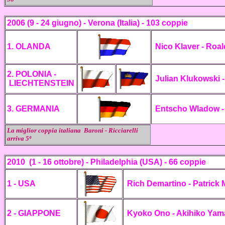
2006 (9 - 24 giugno) - Verona
(Italia) - 103 coppie
1. OLANDA
Nico Klaver - Roa
2. POLONIA -
Julian Klukowski -
LIECHTENSTEIN
3. GERMANIA
Entscho Wladow - 
La miglior coppia italiana
Baroni - Ricciarelli
arriva 5ª
2010 (1 - 16 ottobre) - Philadelphia (USA)
- 66 coppie
1 - USA
Rich Demartino - Patrick 
2 - GIAPPONE
Kyoko Ono - Akihiko Ya