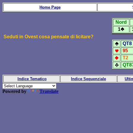
Home Page
Nord
1
Seduti in Ovest cosa pensate di licitare?
QT8
95
T2
QT8
Indice Tematico
Indice Sequenziale
Ulti
Powered by
Translate