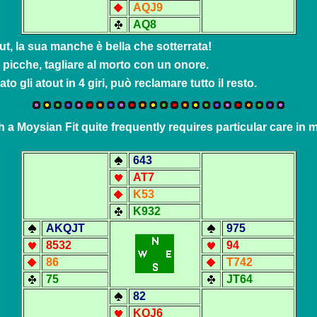
AQJ9
A
Q8
out, la sua manche è bella che sotterrata!
 picche, tagliare al morto con un onore.
o gli atout in 4 giri, può reclamare tutto il resto.
th a Moysian Fit quite frequently requires particular care in 
6
43
AT7
K53
K932
A
KQJT
975
8532
94
86
T742
75
JT64
82
KQJ6