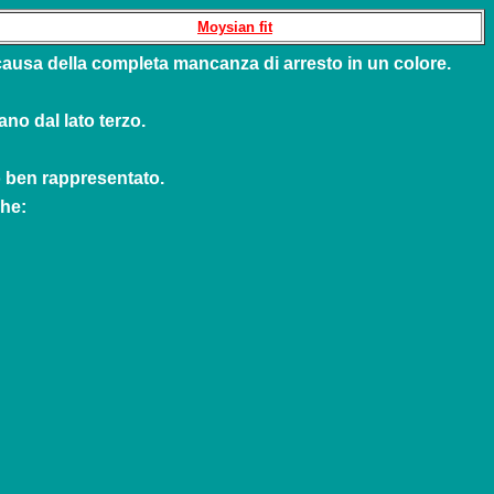
Moysian fit
causa della completa mancanza di arresto in un colore.
ano dal lato terzo.
to ben rappresentato.
che: