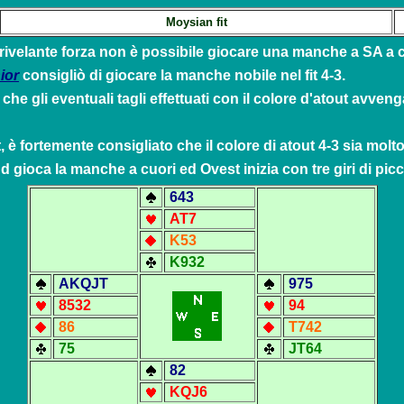
Moysian fit
 rivelante forza non è possibile giocare una manche a SA a 
ior
consigliò di giocare la manche nobile nel
fit
4-3.
che gli eventuali tagli effettuati con il colore d'atout avveng
t
, è fortemente consigliato che il colore di atout 4-3 sia mol
gioca la manche a cuori ed Ovest inizia con tre giri di pic
6
43
AT7
K53
K932
A
KQJT
975
8532
94
86
T742
75
JT64
82
KQJ6