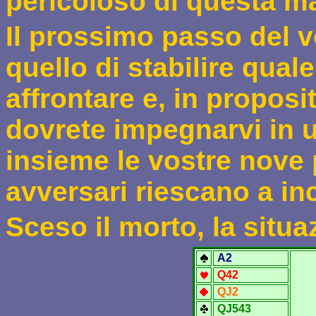
pericoloso di questa ma
Il prossimo passo del 
quello di stabilire quale
affrontare e, in proposi
dovrete impegnarvi in 
insieme le vostre nove 
avversari riescano a in
Sceso il morto, la situa
A2
Q
42
QJ2
QJ543