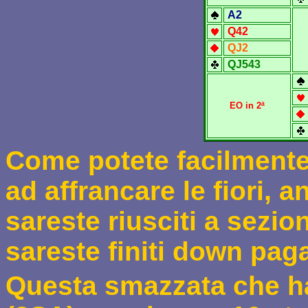
A2
Q
42
QJ2
QJ543
EO in 2ª
C
ome potete facilmente
ad affrancare le fiori, 
sareste riusciti a sezio
sareste finiti down pag
Questa smazzata che ha