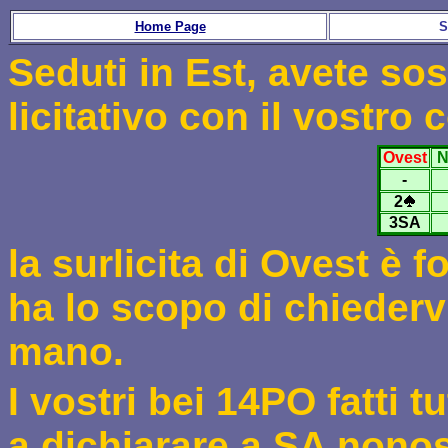
Home Page
S
Seduti in Est, avete so
licitativo con il vostr
Ovest
N
-
2
3SA
la surlicita di Ovest è f
ha lo scopo di chiedervi
mano.
I vostri bei 14PO fatti t
a dichiarare a SA nonos