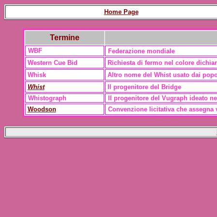
Home Page
Termine
WBF
Federazione mondiale
Western Cue Bid
Richiesta di fermo nel colore dichiar
Whisk
Altro nome del Whist usato dai popola
Whist
Il progenitore del Bridge
Whistograph
Il progenitore del Vugraph ideato n
Woodson
Convenzione licitativa che assegna 