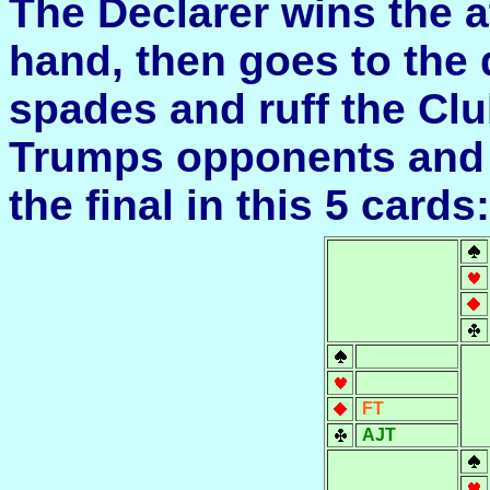
The
Declarer
wins
the
a
hand
,
then
goes
to the
spades
and
ruff the Cl
Trumps
opponents
and
the
final
in
this
5 cards
:
FT
AJT