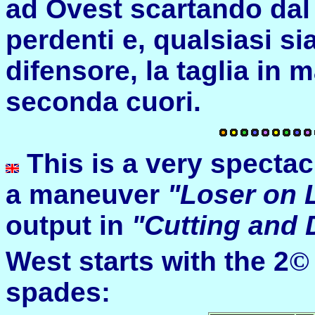
ad Ovest scartando dal
perdenti e, qualsiasi si
difensore, la taglia in
seconda cuori.
This is
a
very
spectac
a
maneuver
"
Loser
on
output
in
"
Cutting
and
West
starts
with
the
2
©
spades
: