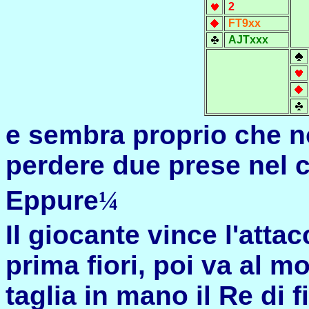
2
FT9xx
AJTxxx
e sembra proprio che no
perdere due prese nel c
Eppure
¼
Il giocante vince l'atta
prima fiori, poi va al m
taglia in mano il Re di fi