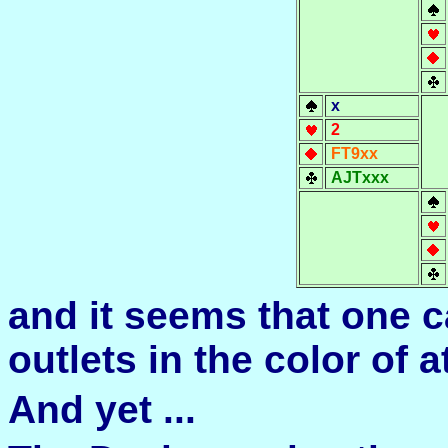
x
2
FT9xx
AJTxxx
and
it seems
that
one c
outlets
in the
color
of
a
A
nd y
et
...