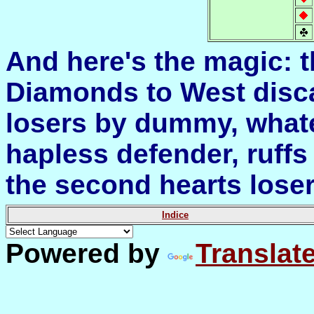
And here's
the
magic
:
t
Diamonds
to
West
disc
losers
by dummy,
what
hapless
defender
, ruffs 
the
second
hearts los
Indice
Powered by
Translat