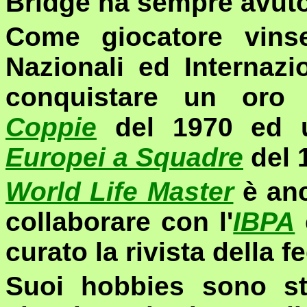
Bridge ha sempre avuto l
Come giocatore vinse
Nazionali ed Internazi
conquistare un or
Coppie
del 1970 ed u
Europei a Squadre
del 
World Life Master
è anc
collaborare con l'
IBPA
curato la rivista della 
Suoi
hobbies
sono st