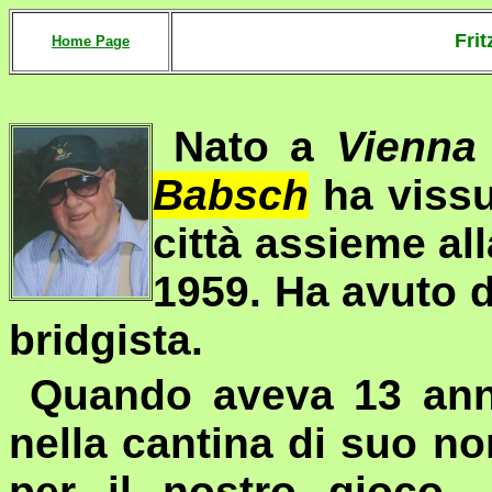
Fri
Home Page
Nato a
Vienna
Babsch
ha vissut
città assieme al
1959. Ha avuto du
bridgista.
Quando aveva 13 anni
nella cantina di suo 
per il nostro gioco,