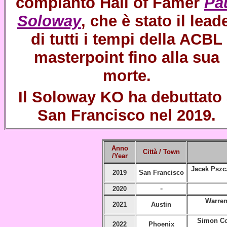
compianto
Hall of Famer
Pa
Soloway
, che è stato il lead
di tutti i tempi della ACBL
masterpoint fino alla sua
morte.
Il Soloway KO ha debuttato
San Francisco nel 2019.
Anno
Città / Town
/
Year
Jacek Pszcz
2019
San Francisco
-
2020
Warren
2021
Austin
Simon Co
2022
Phoenix