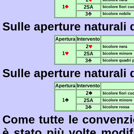
1
2SA
bicolore fiori cuo
3
bicolore nobile
Sulle aperture naturali 
Apertura
Intervento
2
bicolore nera
1
2SA
bicolore minore
3
bicolore quadri 
Sulle aperture naturali 
Apertura
Intervento
2
bicolore fiori cuo
1
2SA
bicolore minore
3
bicolore rossa
Come tutte le convenz
è stato più volte modif