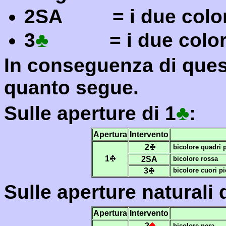
2SA = i due colori
♣
3
= i due colori d
In conseguenza di ques
quanto segue.
♣
Sulle aperture di 1
:
Apertura
Intervento
2
bicolore quadri 
1
2SA
bicolore rossa
3
bicolore cuori p
Sulle aperture naturali 
Apertura
Intervento
2
bicolore nera