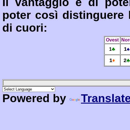
Il vantaggio è di pot
poter così distinguere
di cuori:
Ovest
Nor
♣
1
♠
1
1
♦
2
♣
Powered by
Translat