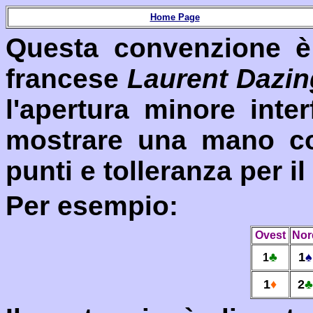
Home Page
Questa convenzione è 
francese
Laurent Dazin
l'apertura minore inter
mostrare una mano co
punti e tolleranza per il
Per esempio:
Ovest
Nor
♣
1
♠
1
1
♦
2
♣