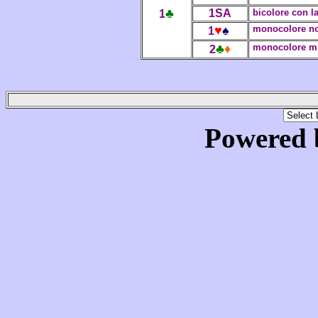
♣
1SA
bicolore con la
1
♥
♠
monocolore no
1
♣
♦
monocolore m
2
Powered