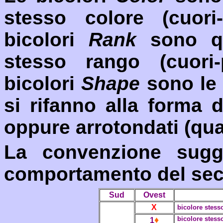
stesso colore (cuori-
bicolori
Rank
sono qu
stesso rango (cuori-
bicolori
Shape
sono le 
si rifanno alla forma 
oppure arrotondati (quad
La convenzione sugg
comportamento del se
Sud
Ovest
X
bicolore stesso
♦
bicolore stess
1