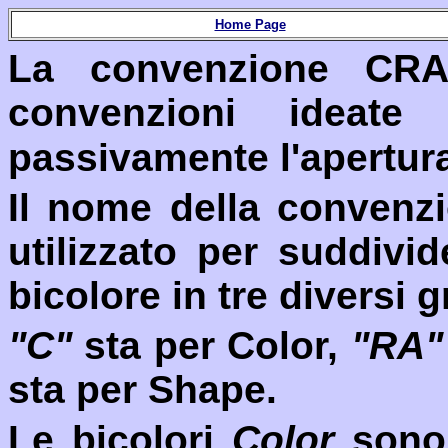
Home Page
La convenzione CRA
convenzioni ideat
passivamente l'apertura
Il nome della convenz
utilizzato per suddivi
bicolore in tre diversi g
"C"
sta per Color,
"RA"
sta per
Shap
e.
Le bicolori
Color
sono 