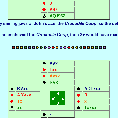
3
A87
AQJ962
y smiling jaws of John’s ace, the
Crocodile Coup
, so the de
e had eschewed the
Crocodile Coup
, then 3
♥ would have mad
AVx
Txx
Axxx
RVx
R
Vxx
ADTxxx
ADVxx
R
Tx
x
xx
Txxxx
-