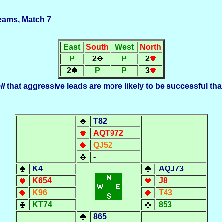
Teams, Match 7
East
South
W
est
North
P
2
P
2
2
P
P
3
ll
that aggressive leads are more likely to be successful th
T82
AQT972
QJ52
-
K4
AQJ73
K654
J8
K96
T43
KT74
853
865