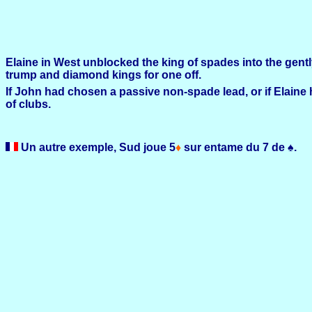
Elaine in West unblocked the king of spades into the gentl
trump and diamond kings for one off.
If John had chosen a passive non-spade lead, or if Elain
of clubs.
Un autre exemple, Su
d joue 5
♦
sur entame du 7 de
♠
.