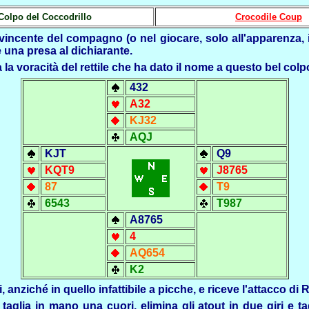
 Colpo del Coccodrillo
Crocodile Coup
ncente del compagno (o nel giocare, solo all'apparenza, inut
 una presa al dichiarante.
 la voracità del rettile che ha dato il nome a questo bel colpo
432
A32
KJ32
AQJ
KJT
Q9
KQ
T9
J8765
87
T9
6543
T987
A8765
4
AQ654
K2
anziché in quello infattibile a picche, e riceve l'attacco di R
 taglia in mano una cuori, elimina gli atout in due giri e 