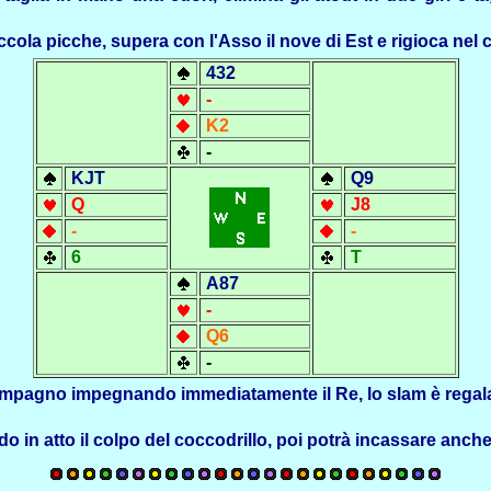
ola picche, supera con l'Asso il nove di Est e rigioca nel c
432
-
K2
-
KJT
Q9
Q
J8
-
-
6
T
A87
-
Q6
-
pagno impegnando immediatamente il Re, lo slam è regalato
 in atto il colpo del coccodrillo, poi potrà incassare anche 