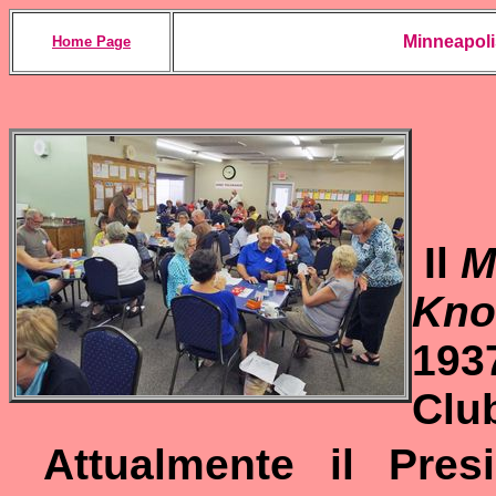
Minneapoli
Home Page
Il
M
Kno
193
Club
Attualmente il Pres