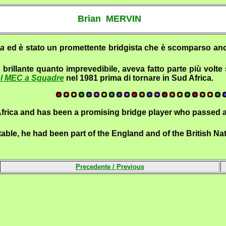
Brian MERVIN
ca
ed è stato un promettente bridgista che è scomparso anco
rillante quanto imprevedibile, aveva fatto parte più volte s
el MEC a Squadre
nel 1981 prima di tornare in Sud Africa.
 Africa and has been a promising bridge player who passed 
ctable, he had been part of the England and of the British 
Precedente /
Previous