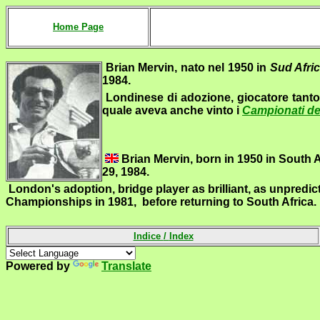
Home Page
Brian Mervin
, nato nel 1950 in
Sud Afri
1984.
Londinese di adozione, giocatore tanto b
quale aveva anche vinto i
Campionati d
Brian Mervin, born in 1950 in South
29, 1984.
London's adoption, bridge player as brilliant, as unpredi
Championships in 1981, before returning to South Africa.
Indice
/
Index
Powered by
Translate