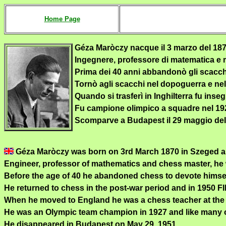
Home Page
Géza Maròczy
nacque il 3 marzo del 18
Ingegnere, professore di matematica e ma
Prima dei 40 anni abbandonò gli scacchi 
Tornò agli scacchi nel dopoguerra e nel 1
Quando si trasferì in Inghilterra fu inse
Fu campione olimpico a squadre nel 1927
Scomparve a Budapest il 29 maggio del
Géza Maròczy was born on 3rd March 1870 in Szeged an
Engineer, professor of mathematics and chess master, he w
Before the age of 40 he abandoned chess to devote himself
He returned to chess in the post-war period and in 1950 FI
When he moved to England he was a chess teacher at the
He was an Olympic team champion in 1927 and like many ot
He disappeared in Budapest on May 29, 1951.