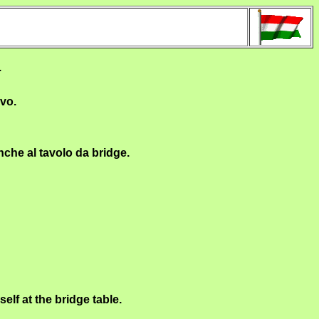
.
ivo.
che al tavolo da bridge.
lf at the bridge table.