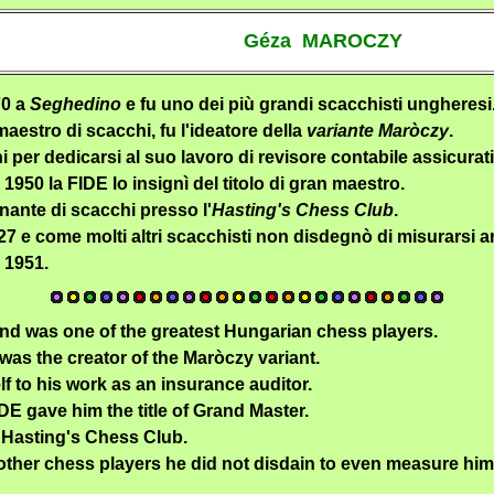
Géza MAROCZY
70 a
Seghedino
e fu uno dei più grandi scacchisti ungheresi
estro di scacchi, fu l'ideatore della
variante Maròczy
.
per dedicarsi al suo lavoro di revisore contabile assicurat
950 la FIDE lo insignì del titolo di gran maestro.
gnante di scacchi presso l'
Hasting's Chess Club
.
 e come molti altri scacchisti non disdegnò di misurarsi an
 1951.
d was one of the greatest Hungarian chess players.
as the creator of the Maròczy variant.
 to his work as an insurance auditor.
DE gave him the title of Grand Master.
 Hasting's Chess Club.
her chess players he did not disdain to even measure himse