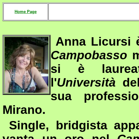
Home Page
Anna Licursi è
Campobasso
m
si è laurea
l'
Università
del
sua professi
Mirano.
Single, bridgista app
vanta un oro nel
Cam