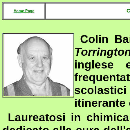
C
Home Page
Colin B
Torringto
inglese 
frequenta
scolastici
itinerante
Laureatosi in chimica