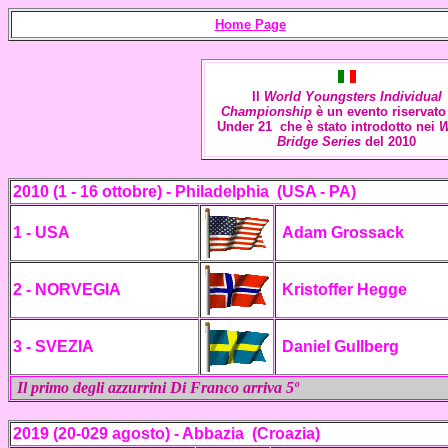
Home Page
Il
World Youngsters Individual
Championship
è un evento riservato 
Under 21 che è stato introdotto
nei
W
Bridge Series
de
l 2010
2010 (1 - 16 ottobre) - Philadelphia
(USA - PA)
1 - USA
Adam Grossack
2 - NORVEGIA
Kristoffer Hegge
3 -
SVEZIA
Daniel Gullberg
Il primo degli azzurrini Di Franco arriva 5º
2019 (20-029 agosto) - Abbazia (Croazia)