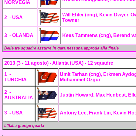
NORVEGIA
Will Ehler (cng), Kevin Dwyer, 
2 -
USA
Towner
3 - OLANDA
Kees Tammens (cng), Berend va
Delle tre squadre azzurre in gara nessuna approda alla finale
2013 (3 - 11 agosto) - Atlanta (USA) - 12 squadre
1 -
Umit Tarhan (cng),
Erkmen Aydogd
TURCHIA
Muhammet Ozgur
2 -
Justin Howard, Max Henbest, Ell
AUSTRALIA
3 -
USA
Antony Lee, Frank Lin, Kevin R
L'Italia giunge quarta