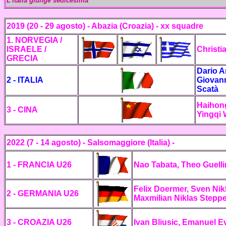
L'Italia giunge
sedicesima
2019 (20 - 29 agosto) - Abazia (Croazia) - xx squadre
1. NORVEGIA /
ISRAELE /
Christi
GRECIA
Dario A
2 - ITALIA
Giovann
Scatà
Haihong
3 - CINA
Yingqi 
2022 (7 - 14 agosto) - Salsomaggiore (Italia) -
1 - FRANCIA U26
Nao Tabata, Theo Guelli
Felix Doermer, Sven Nikl
2 - GERMANIA U26
Maxmilian Niklas Stepp
3 - CROAZIA U26
Ivan Bliusic, Emanuel E