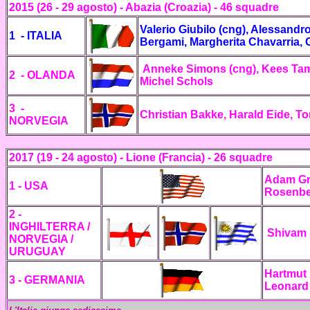
2015 (26 - 29 agosto) - Abazia (Croazia) - 46 squadre
Valerio Giubilo (cng),
Alessandro
1 - ITALIA
Bergami, Margherita Chavarria,
Anneke Simons (cng), Kees Ta
2 - OLANDA
Michel Schols
3 -
Christian Bakke, Harald Eide, To
NORVEGIA
2017 (19 - 24 agosto) - Lione (Francia) - 26
squadre
Adam Gro
1 - USA
Rosenbe
2
-
INGHILTERRA /
Shivam 
NORVEGIA /
URUGUAY
Hartmut 
3 - GERMANIA
Leonard