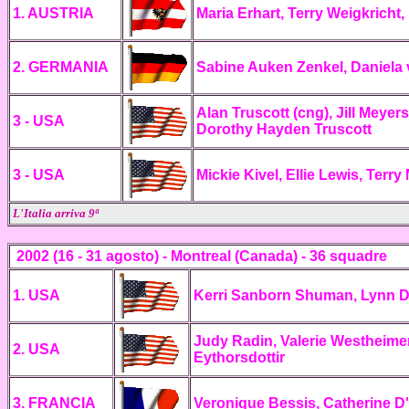
1. AUSTRIA
Maria Erhart, Terry Weigkricht,
2. GERMANIA
Sabine Auken Zenkel, Daniela 
Alan Truscott (cng), Jill Mey
3 - USA
Dorothy Hayden Truscott
3 - USA
Mickie Kivel, Ellie Lewis, Terr
L'Italia arriva 9ª
2002 (16 - 31 agosto) - Montreal (Canada) - 36 squadre
1. USA
Kerri Sanborn Shuman, Lynn Dea
Judy Radin, Valerie Westheime
2. USA
Eythorsdottir
3. FRANCIA
Veronique Bessis, Catherine D'O