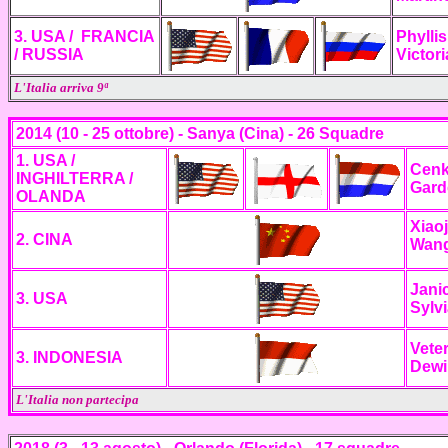
3. USA / FRANCIA
Phylli
/ RUSSIA
Victor
L'Italia arriva 9ª
2014 (10 - 25 ottobre) - Sanya (Cina) - 26 Squadre
1.
USA /
Cenk
INGHILTERRA /
Gard
OLANDA
X
iao
2. CINA
Wang
Jani
3. USA
Sylv
Vete
3. INDONESIA
Dewi
L'Italia non partecipa