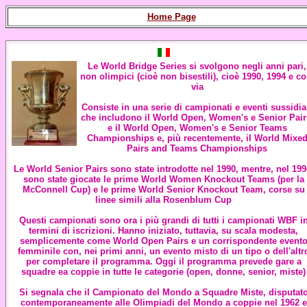
Home Page
Le
World Bridge Series
si svolgono negli anni pari,
non olimpici (cioè non bisestili), cioè 1990, 1994 e co
via
Consiste in una serie di campionati e eventi sussidia
che includono il World Open, Women's e Senior Pair
e il World Open, Women's e Senior Teams
Championships e, più recentemente, il World Mixe
Pairs and Teams Championships
Le World Senior Pairs sono state introdotte nel 1990, mentre, nel 199
sono state giocate le prime World Women Knockout Teams (per la
McConnell Cup) e le prime World Senior Knockout Team, corse su
linee simili alla Rosenblum Cup
Questi campionati sono ora i più grandi di tutti i campionati WBF i
termini di iscrizioni. Hanno iniziato, tuttavia, su scala modesta,
semplicemente come World Open Pairs e un corrispondente event
femminile con, nei primi anni, un evento misto di un tipo o dell'altr
per completare il programma. Oggi il programma prevede gare a
squadre ea coppie in tutte le categorie (open, donne, senior, miste)
Si segnala che il Campionato del Mondo a Squadre Miste, disputat
contemporaneamente alle Olimpiadi del Mondo a coppie nel 1962 e