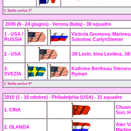
L'Italia arriva 5ª
2006
(9 - 24 giugno)
- Verona
(Italia) - 39 squadre
1 - USA /
Victoria Gromova, Marines
RUSSIA
Sokolow, CarlynSteiner
2 -
USA
Jill Levin, Irina Levitina
3.
Kathrine Bertheau Stensr
SVEZIA
Ryman
L'Italia arriva 9ª
2010 (1 - 16 ottobre) - Philadelphia
(USA) - 31 squadre
Chuanc
1. CINA
Sun, H
Alec V
2. OLANDA
Martin